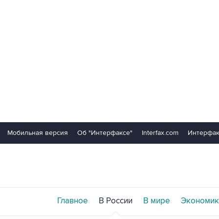
Мобильная версия
Об "Интерфаксе"
Interfax.com
Интерфак
Главное
В России
В мире
Экономик