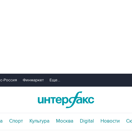
с-Россия
Финмаркет
Еще...
а
Спорт
Культура
Москва
Digital
Новости
С