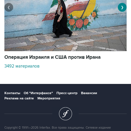
❮
❯
В
Операция Израиля и США против Ирана
11
3492 материалов
Контакты
Об "Интерфаксе"
Пресс-центр
Вакансии
Реклама на сайте
Мероприятия
Copyright © 1991—2026 Interfax. Все права защищены. Сетевое издание