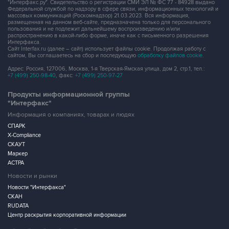
"Интерфакс.ру". Свидетельство о регистрации СМИ ЭЛ № ФС 77 - 84928 выдано
Федеральной службой по надзору в сфере связи, информационных технологий и
массовых коммуникаций (Роскомнадзор) 21.03.2023. Вся информация,
размещенная на данном веб-сайте, предназначена только для персонального
пользования и не подлежит дальнейшему воспроизведению и/или
распространению в какой-либо форме, иначе как с письменного разрешения
Интерфакса.
Сайт Interfax.ru (далее – сайт) использует файлы cookie. Продолжая работу с
сайтом, Вы соглашаетесь на сбор и последующую
обработку файлов cookie
.
Адрес: Россия, 127006, Москва, 1-я Тверская-Ямская улица, дом 2, стр.1, тел.:
+7 (499) 250-98-40
, факс:
+7 (499) 250-97-27
Продукты информационной группы
"Интерфакс"
Информация о компаниях, товарах и людях
СПАРК
X-Compliance
СКАУТ
Маркер
АСТРА
Новости и рынки
Новости "Интерфакса"
СКАН
RUDATA
Центр раскрытия корпоративной информации