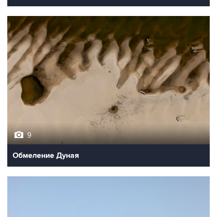
9
Обмеление Дуная