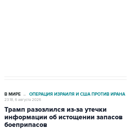
Росгвардии
Как российские медицинские технологии
выходят на мировые рынки
Социальная реклама, АНО «Национальные приоритеты».
ИНН 7725383515 Erid: F7NfYUJCUneVdTRF8PRs
Аксенов сообщил о четвертом погибшем в
результате атаки ВСУ на Крым
В МИРЕ
ОПЕРАЦИЯ ИЗРАИЛЯ И США ПРОТИВ ИРАНА
→
23:18, 6 августа 2026
Трамп разозлился из-за утечки
информации об истощении запасов
боеприпасов