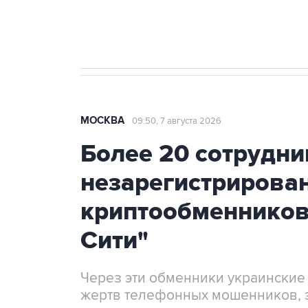
Крым
МОСКВА
09:50, 7 августа 2026
Более 20 сотрудни
незарегистрирова
криптообменников
Сити"
Через эти обменники украинские
жертв телефонных мошенников, 