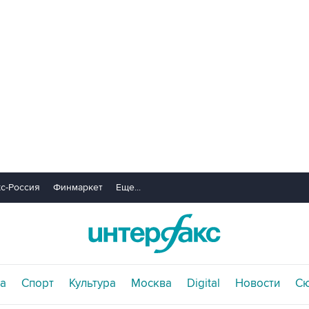
с-Россия
Финмаркет
Еще...
а
Спорт
Культура
Москва
Digital
Новости
С