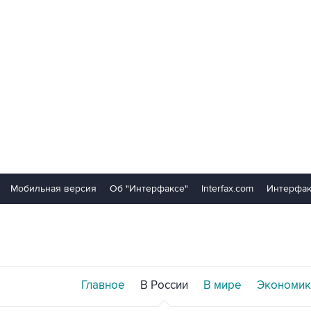
Мобильная версия
Об "Интерфаксе"
Interfax.com
Интерфак
Главное
В России
В мире
Экономик