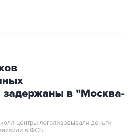
ков
нных
 задержаны в "Москва-
 колл-центры легализовывали деньги
заявили в ФСБ