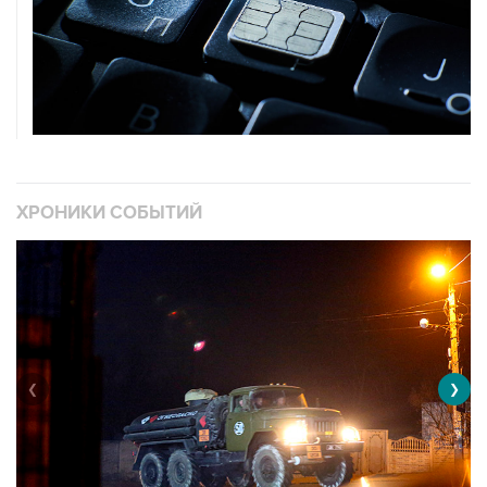
ХРОНИКИ СОБЫТИЙ
❮
❯