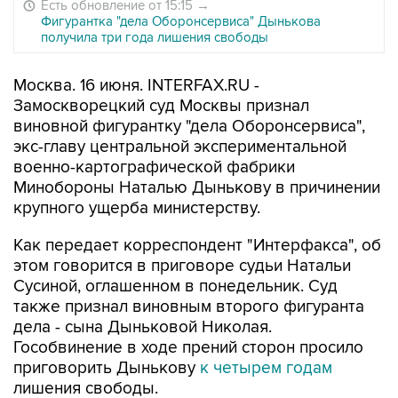
Есть обновление от 15:15
→
Фигурантка "дела Оборонсервиса" Дынькова
получила три года лишения свободы
Москва. 16 июня. INTERFAX.RU -
Замоскворецкий суд Москвы признал
виновной фигурантку "дела Оборонсервиса",
экс-главу центральной экспериментальной
военно-картографической фабрики
Минобороны Наталью Дынькову в причинении
крупного ущерба министерству.
Как передает корреспондент "Интерфакса", об
этом говорится в приговоре судьи Натальи
Сусиной, оглашенном в понедельник. Суд
также признал виновным второго фигуранта
дела - сына Дыньковой Николая.
Гособвинение в ходе прений сторон просило
приговорить Дынькову
к четырем годам
лишения свободы.