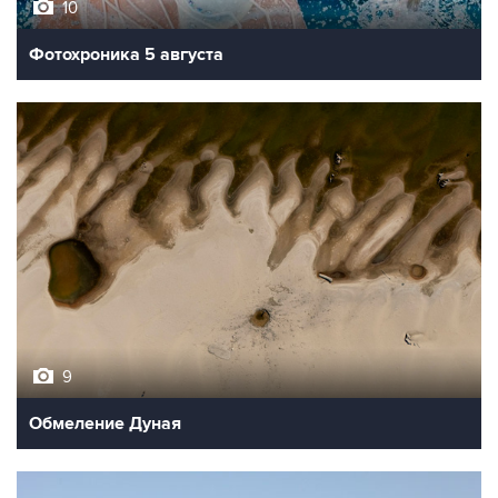
10
Фотохроника 5 августа
9
Обмеление Дуная