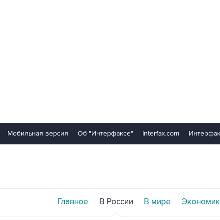
Мобильная версия
Об "Интерфаксе"
Interfax.com
Интерфак
Главное
В России
В мире
Экономик