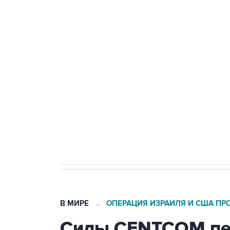
ФСБ сообщила о задержании в 
теракт на объекте Росгвардии
Беспилотные технологии и ИИ н
агрокомплексов
Социальная реклама, АНО «Национальные приоритеты».
И
Кабмин РФ разрешил до 1 июля 
бензина Евро 2, Евро 3, Евро 4
В МИРЕ
ОПЕРАЦИЯ ИЗРАИЛЯ И США ПР
→
Силы CENTCOM пер