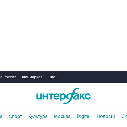
с-Россия
Финмаркет
Еще...
а
Спорт
Культура
Москва
Digital
Новости
С