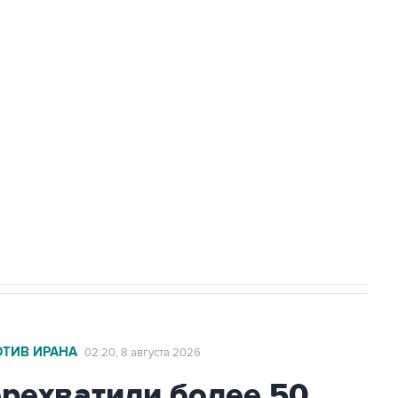
Приморье подростков, готовивших
а службе у электросетевых объектов и
НН 7725383515 Erid: F7NfYUJCUneVdwcydK6A
2027 года импорт, выпуск и обращение
ОТИВ ИРАНА
02:20, 8 августа 2026
ехватили более 50