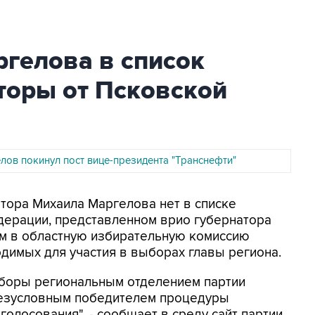
ргелова в список
торы от Псковской
лов покинул пост вице-президента "Транснефти"
атора Михаила Маргелова нет в списке
дерации, представленном врио губернатора
м в областную избирательную комиссию
одимых для участия в выборах главы региона.
ыборы региональным отделением партии
 безусловным победителем процедуры
олосования", - сообщает в среду сайт партии.