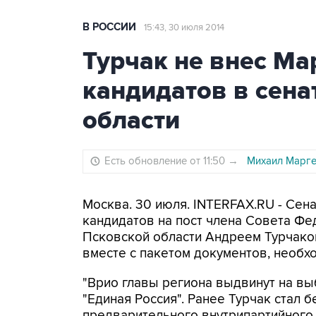
В РОССИИ
15:43, 30 июля 2014
Турчак не внес Ма
кандидатов в сена
области
Есть обновление от 11:50
→
Михаил Марге
Москва. 30 июля. INTERFAX.RU - Сен
кандидатов на пост члена Совета Фе
Псковской области Андреем Турчако
вместе с пакетом документов, необх
"Врио главы региона выдвинут на в
"Единая Россия". Ранее Турчак стал
предварительного внутрипартийного г