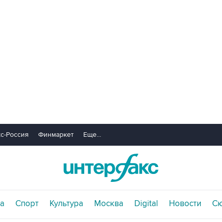
с-Россия
Финмаркет
Еще...
а
Спорт
Культура
Москва
Digital
Новости
С