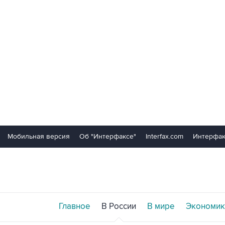
Мобильная версия
Об "Интерфаксе"
Interfax.com
Интерфак
Главное
В России
В мире
Экономик