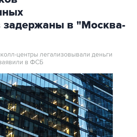
нных
 задержаны в "Москва-
 колл-центры легализовывали деньги
заявили в ФСБ