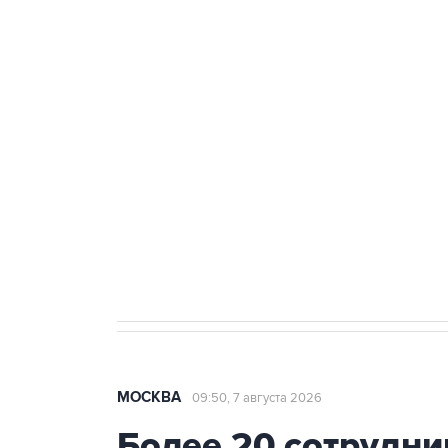
ФСБ сообщила о задержании в 
теракт на объекте Росгвардии
Беспилотные технологии и ИИ н
агрокомплексов
Социальная реклама, АНО «Национальные приоритеты».
И
Аксенов сообщил о четвертом п
Крым
МОСКВА
09:50, 7 августа 2026
Более 20 сотрудни