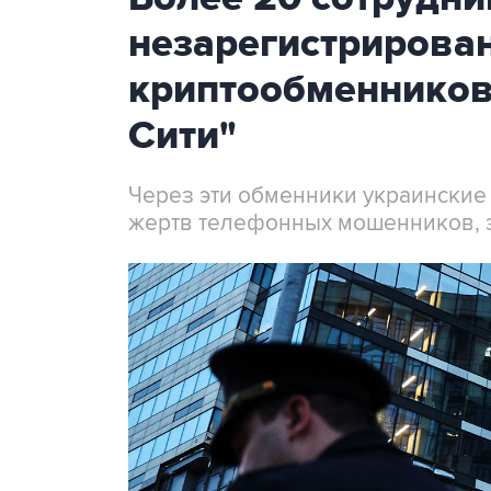
незарегистрирова
криптообменников
Сити"
Через эти обменники украинские
жертв телефонных мошенников, 