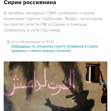
Сирии россиянина
В октябре западные СМИ сообщили о казни
инженера Сергея Горбунова. Видео, на котором
он просил власти РФ и Сирии о помощи,
появилось в сети год назад
Есть обновление от 10:47
→
Авиаудары по опорному пункту боевиков в Сирии
привели к гибели мирных жителей