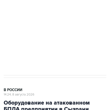
Промышленное предприятие в Самарской
области подверглось атаке БПЛА
Беспилотные технологии и ИИ на службе у
электросетевых объектов и агрокомплексов
Социальная реклама, АНО «Национальные приоритеты».
ИНН 7725383515 Erid: F7NfYUJCUneVdwcydK6A
Кабмин РФ разрешил до 1 июля 2027 года
импорт, выпуск и обращение бензина Евро 2,
Евро 3, Евро 4
В РОССИИ
14:24, 8 августа 2026
Оборудование на атакованном
БПЛА предприятии в Сызрани