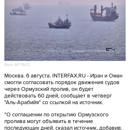
Фото: AP/ТАСС
Москва. 6 августа. INTERFAX.RU - Иран и Оман
смогли согласовать порядок движения судов
через Ормузский пролив, он будет
действовать 60 дней, сообщает в четверг
"Аль-Арабийя" со ссылкой на источник.
"О соглашении по открытию Ормузского
пролива могут объявить в течение
последующих дней, сказал источник, добавив,
что соглашение Тегерана и Маската все еще
требует одобрения Высшего совета