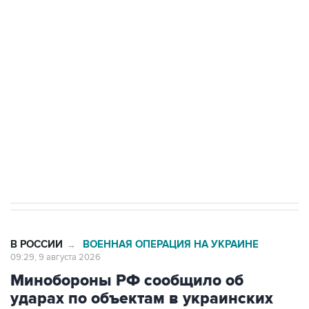
Беспилотные технологии и ИИ на службе у
электросетевых объектов и агрокомплексов
Социальная реклама, АНО «Национальные приоритеты».
ИНН 7725383515 Erid: F7NfYUJCUneVdwcydK6A
Кабмин РФ разрешил до 1 июля 2027 года
импорт, выпуск и обращение бензина Евро 2,
Евро 3, Евро 4
В РОССИИ
ВОЕННАЯ ОПЕРАЦИЯ НА УКРАИНЕ
→
09:29, 9 августа 2026
Минобороны РФ сообщило об
ударах по объектам в украинских
портах и в Одесской области