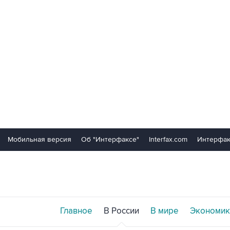
Мобильная версия
Об "Интерфаксе"
Interfax.com
Интерфак
Главное
В России
В мире
Экономик