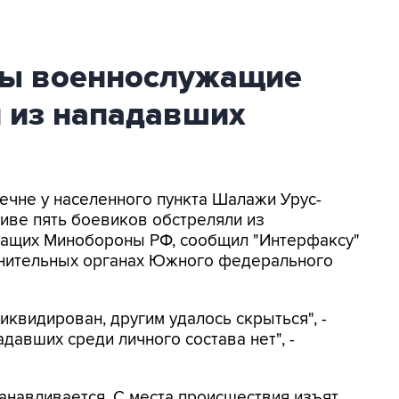
ны военнослужащие
 из нападавших
Чечне у населенного пункта Шалажи Урус-
иве пять боевиков обстреляли из
жащих Минобороны РФ, сообщил "Интерфаксу"
анительных органах Южного федерального
квидирован, другим удалось скрыться", -
давших среди личного состава нет", -
анавливается. С места происшествия изъят