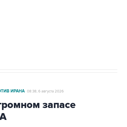
доточить в одних руках все службы
ехнологии выходят на мировые рынки
НН 7725383515 Erid: F7NfYUJCUneVdTRF8PRs
с Ираном начнутся в понедельник
ОТИВ ИРАНА
08:38, 6 августа 2026
громном запасе
ША