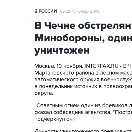
В РОССИИ
09:22, 10 ноября 2008
В Чечне обстреля
Минобороны, один
уничтожен
Москва. 10 ноября. INTERFAX.RU - В 
Мартановского района в лесном масс
автоматического оружия военнослу
в понедельник источник в правоохр
округа.
"Ответным огнем один из боевиков ли
сказал собеседник агентства. "Постра
подчеркнул он.
Личность уничтоженного боевика уст