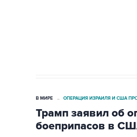
Путин сообщил о решении сосре
тыла Минобороны
Как российские медицинские т
Социальная реклама, АНО «Национальные приоритеты».
И
Трамп заявил, что переговоры 
В МИРЕ
ОПЕРАЦИЯ ИЗРАИЛЯ И США ПР
→
Трамп заявил об о
боеприпасов в С