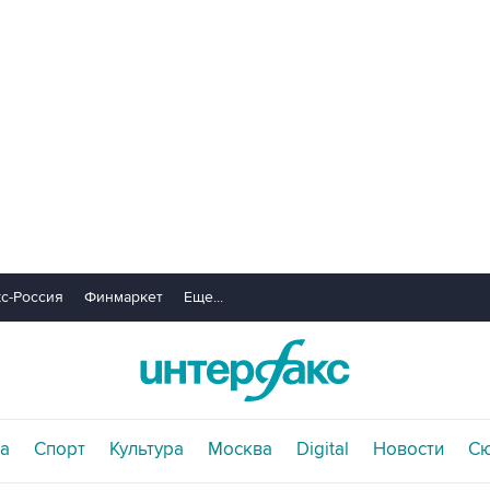
с-Россия
Финмаркет
Еще...
а
Спорт
Культура
Москва
Digital
Новости
С