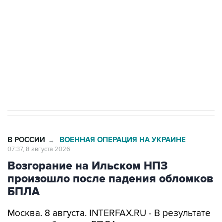
Беспилотные технологии и ИИ на службе у
электросетевых объектов и агрокомплексов
Социальная реклама, АНО «Национальные приоритеты».
ИНН 7725383515 Erid: F7NfYUJCUneVdwcydK6A
Кабмин РФ разрешил до 1 июля 2027 года
импорт, выпуск и обращение бензина Евро 2,
Евро 3, Евро 4
В РОССИИ
ВОЕННАЯ ОПЕРАЦИЯ НА УКРАИНЕ
→
07:37, 8 августа 2026
Возгорание на Ильском НПЗ
произошло после падения обломков
БПЛА
Москва. 8 августа. INTERFAX.RU - В результате