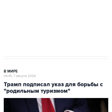
Как российские медицинские технологии
выходят на мировые рынки
Социальная реклама, АНО «Национальные приоритеты».
ИНН 7725383515 Erid: F7NfYUJCUneVdTRF8PRs
Аксенов сообщил о четвертом погибшем в
результате атаки ВСУ на Крым
В МИРЕ
04:45, 7 августа 2026
Трамп подписал указ для борьбы с
"родильным туризмом"