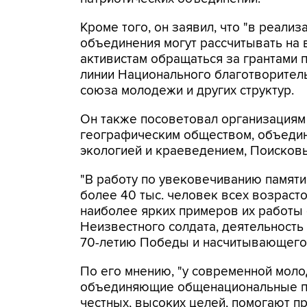
Кроме того, он заявил, что "в реали
объединения могут рассчитывать на 
активистам обращаться за грантами
линии Национального благотворитель
союза молодежи и других структур.
Он также посоветовал организациям 
географическим обществом, объедин
экологией и краеведением, Поисков
"В работу по увековечиванию памят
более 40 тыс. человек всех возрасто
наиболее ярких примеров их работы 
Неизвестного солдата, деятельность
70-летию Победы и насчитывающего 
По его мнению, "у современной моло
объединяющие общенациональные пр
честных, высоких целей, помогают пр