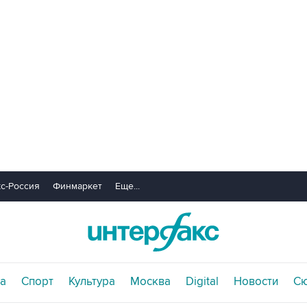
с-Россия
Финмаркет
Еще...
а
Спорт
Культура
Москва
Digital
Новости
С