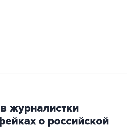
а службе у электросетевых объектов и
НН 7725383515 Erid: F7NfYUJCUneVdwcydK6A
огибшем в результате атаки ВСУ на
ив журналистки
фейках о российской