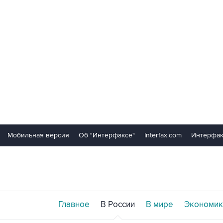
Мобильная версия
Об "Интерфаксе"
Interfax.com
Интерфак
Главное
В России
В мире
Экономик