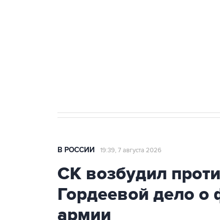
Беспилотные технологии и ИИ н
агрокомплексов
Социальная реклама, АНО «Национальные приоритеты».
И
Аксенов сообщил о четвертом п
Крым
В РОССИИ
19:39, 7 августа 2026
СК возбудил прот
Гордеевой дело о 
армии