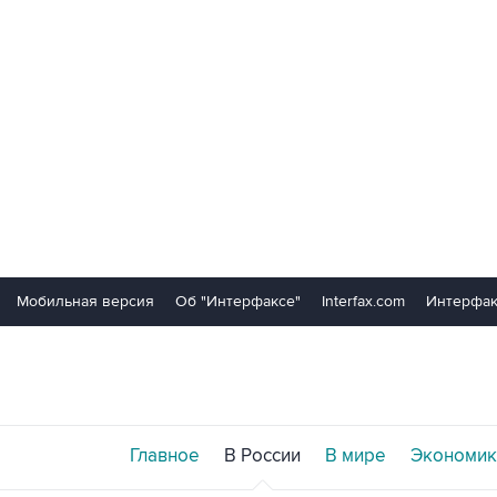
Мобильная версия
Об "Интерфаксе"
Interfax.com
Интерфак
Главное
В России
В мире
Экономик