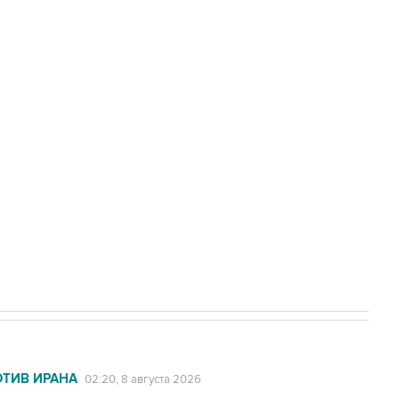
Приморье подростков, готовивших
а службе у электросетевых объектов и
НН 7725383515 Erid: F7NfYUJCUneVdwcydK6A
2027 года импорт, выпуск и обращение
ОТИВ ИРАНА
02:20, 8 августа 2026