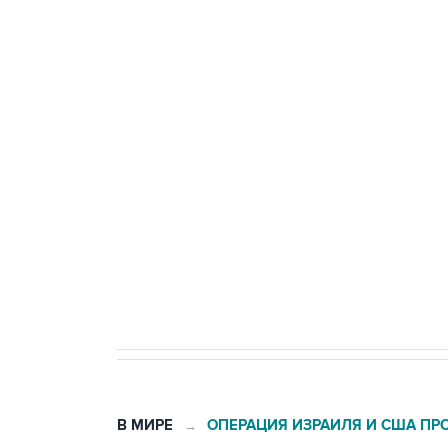
ФСБ сообщила о задержании в 
теракт на объекте Росгвардии
Беспилотные технологии и ИИ н
агрокомплексов
Социальная реклама, АНО «Национальные приоритеты».
И
Кабмин РФ разрешил до 1 июля 
бензина Евро 2, Евро 3, Евро 4
В МИРЕ
ОПЕРАЦИЯ ИЗРАИЛЯ И США ПР
→