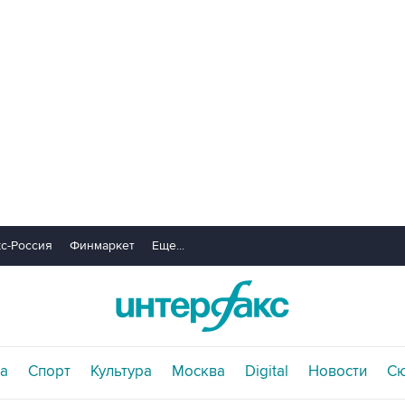
с-Россия
Финмаркет
Еще...
а
Спорт
Культура
Москва
Digital
Новости
С