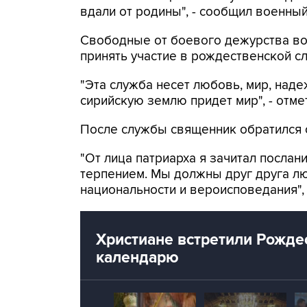
вдали от родины", - сообщил военны
Свободные от боевого дежурства во
принять участие в рождественской с
"Эта служба несет любовь, мир, наде
сирийскую землю придет мир", - отм
После службы священник обратился с
"От лица патриарха я зачитал послан
терпением. Мы должны друг друга лю
национальности и вероисповедания",
Христиане встретили Рожде
календарю