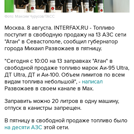
Фото: Максим Чурусов/ТАСС
Москва. 8 августа. INTERFAX.RU - Топливо
поступит в свободную продажу на 13 АЗС сети
"Атан" в Севастополе, сообщил губернатор
города Михаил Развожаев в пятницу.
"Сегодня с 10:00 на 13 заправках "Атан" в
свободной продаже топливо марок Аи-95 Ultra,
ДТ Ultra, ДТ и Аи-100. Объем лимитов по всем
видам топлива небольшой", -
написал
Развожаев в своем канале в Max.
Заправить можно 20 литров в одну машину,
отпуск в канистры запрещен.
В пятницу в свободной продаже топливо было
на десяти АЗС
этой сети.
Как сообщалось, 22 мая из-за логистических