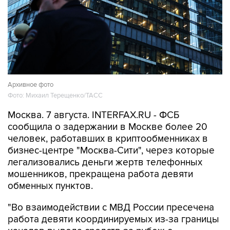
Архивное фото
Фото: Михаил Терещенко/ТАСС
Москва. 7 августа. INTERFAX.RU - ФСБ
сообщила о задержании в Москве более 20
человек, работавших в криптообменниках в
бизнес-центре "Москва-Сити", через которые
легализовались деньги жертв телефонных
мошенников, прекращена работа девяти
обменных пунктов.
"Во взаимодействии с МВД России пресечена
работа девяти координируемых из-за границы
каналов вывода средств за рубеж с
использованием криптовалюты. В Москве в