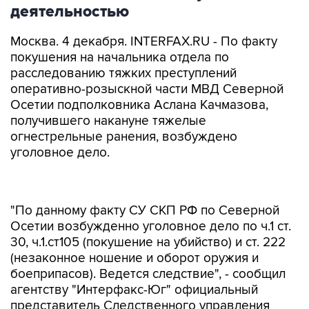
деятельностью
Москва. 4 декабря. INTERFAX.RU - По факту
покушения на начальника отдела по
расследованию тяжких преступлений
оперативно-розыскной части МВД Северной
Осетии подполковника Аслана Качмазова,
получившего накануне тяжелые
огнестрельные ранения, возбуждено
уголовное дело.
"По данному факту СУ СКП РФ по Северной
Осетии возбужденно уголовное дело по ч.1 ст.
30, ч.1.ст105 (покушение на убийство) и ст. 222
(незаконное ношение и оборот оружия и
боеприпасов). Ведется следствие", - сообщил
агентству "Интерфакс-Юг" официальный
представитель Следственного управления
СКП РФ по Северной Осетии Чермен Зангиев.