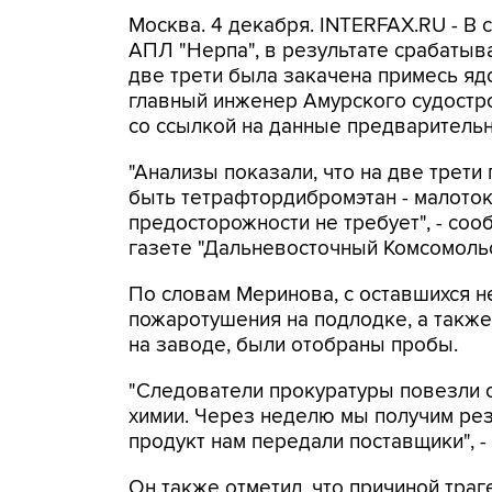
Москва. 4 декабря. INTERFAX.RU - В
АПЛ "Нерпа", в результате срабатыв
две трети была закачена примесь яд
главный инженер Амурского судостр
со ссылкой на данные предварительн
"Анализы показали, что на две трети
быть тетрафтордибромэтан - малото
предосторожности не требует", - со
газете "Дальневосточный Комсомольс
По словам Меринова, с оставшихся 
пожаротушения на подлодке, а также
на заводе, были отобраны пробы.
"Следователи прокуратуры повезли о
химии. Через неделю мы получим резу
продукт нам передали поставщики", 
Он также отметил, что причиной траг