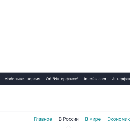
Мобильная версия
Об "Интерфаксе"
Interfax.com
Интерфак
Главное
В России
В мире
Экономик