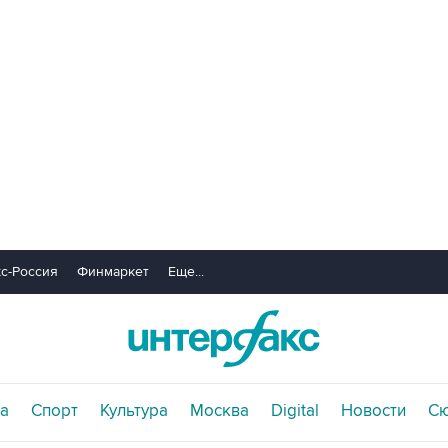
с-Россия
Финмаркет
Еще...
а
Спорт
Культура
Москва
Digital
Новости
С