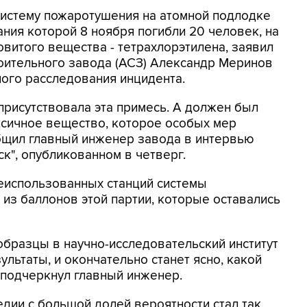
 систему пожаротушения на атомной подлодке
ания которой 8 ноября погибли 20 человек, на
овитого вещества - тетрахлорэтилена, заявил
оительного завода (АСЗ) Александр Меринов
ого расследования инцидента.
 присутствовала эта примесь. А должен был
ксичное вещество, которое особых мер
общил главный инженер завода в интервью
к", опубликованном в четверг.
неиспользованных станций системы
 из баллонов этой партии, которые оставались
бразцы в научно-исследовательский институт
льтаты, и окончательно станет ясно, какой
- подчеркнул главный инженер.
едии с большой долей вероятности стал так