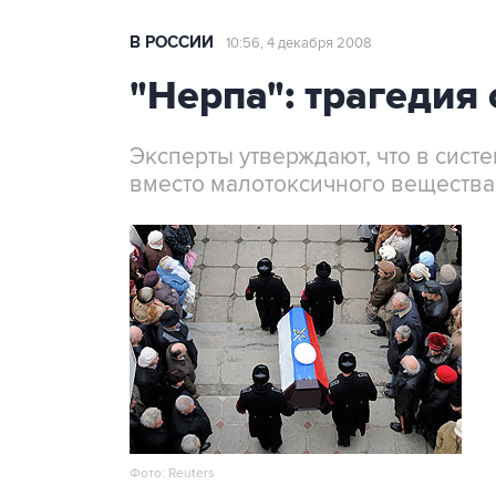
В РОССИИ
10:56, 4 декабря 2008
"Нерпа": трагедия
Эксперты утверждают, что в сист
вместо малотоксичного вещества
Фото: Reuters