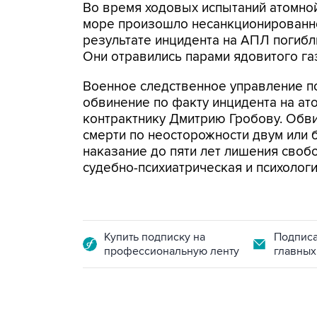
Во время ходовых испытаний атомно
море произошло несанкционированн
результате инцидента на АПЛ погибл
Они отравились парами ядовитого га
Военное следственное управление п
обвинение по факту инцидента на ат
контрактнику Дмитрию Гробову. Обвин
смерти по неосторожности двум или б
наказание до пяти лет лишения сво
судебно-психиатрическая и психолог
Купить подписку на
Подписа
профессиональную ленту
главных