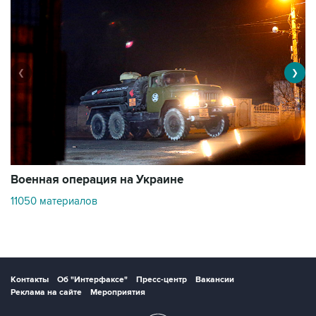
❮
❯
Военная операция на Украине
О
11050 материалов
2
Контакты
Об "Интерфаксе"
Пресс-центр
Вакансии
Реклама на сайте
Мероприятия