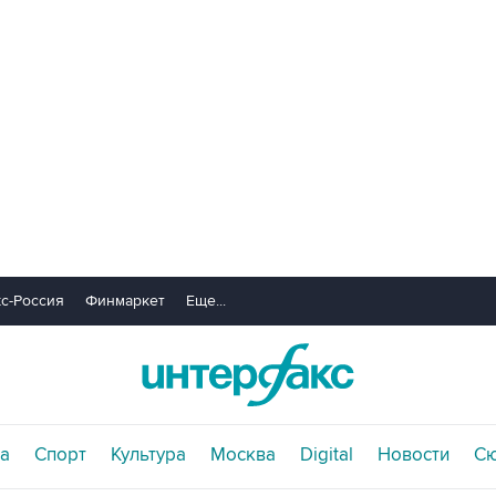
с-Россия
Финмаркет
Еще...
а
Спорт
Культура
Москва
Digital
Новости
С