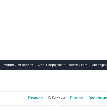
Мобильная версия
Об "Интерфаксе"
Interfax.com
Интерфак
Главное
В России
В мире
Экономик