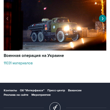
❮
❯
Военная операция на Украине
О
11031 материалов
3
Контакты
Об "Интерфаксе"
Пресс-центр
Вакансии
Реклама на сайте
Мероприятия