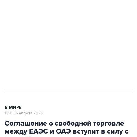
Путин сообщил о решении сосредоточить в
одних руках все службы тыла Минобороны
Как российские медицинские технологии
выходят на мировые рынки
Социальная реклама, АНО «Национальные приоритеты».
ИНН 7725383515 Erid: F7NfYUJCUneVdTRF8PRs
Трамп заявил, что переговоры с Ираном
начнутся в понедельник
В МИРЕ
16:46, 6 августа 2026
Соглашение о свободной торговле
между ЕАЭС и ОАЭ вступит в силу с