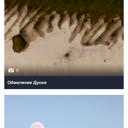
9
Обмеление Дуная