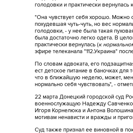
голодовки и практически вернулась 
"Она чувствует себя хорошо. Можно 
похудевшая чуть-чуть, но вес нормаль
голодовки, - у нее была такая пухова
была достаточно легко одета. В цело
практически вернулась (
к нормально
эфире телеканала "112.Украина" пос
По словам адвоката, его подзащитная 
ест детское питание в баночках для 
что в ближайшую неделю, может, мен
нормально себя чувствовать", - отмет
22 марта Донецкий городской суд Ро
военнослужащую Надежду Савченко в
Игоря Корнелюка и Антона Волошина
мотивам ненависти и вражды и приго
Суд также признал ее виновной в по