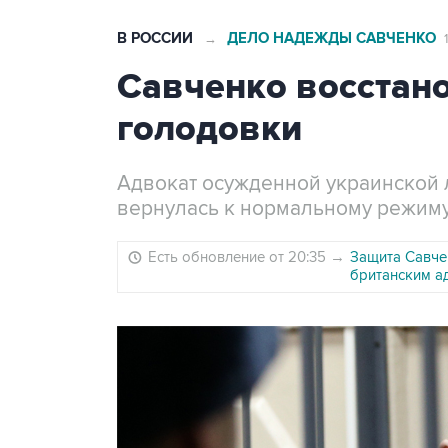
В РОССИИ
ДЕЛО НАДЕЖДЫ САВЧЕНКО
→
Савченко восстан
голодовки
Адвокат осужденной украинской л
вернулась к нормальному режиму
Есть обновление от 20:35
→
Защита Савче
британским а