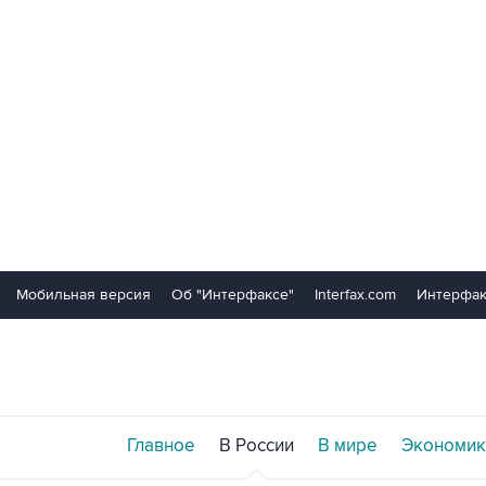
Мобильная версия
Об "Интерфаксе"
Interfax.com
Интерфак
Главное
В России
В мире
Экономик