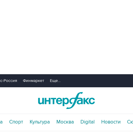
с-Россия
Финмаркет
Еще...
а
Спорт
Культура
Москва
Digital
Новости
С