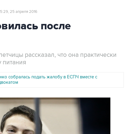
15:29, 25 апреля 2016
овилась после
етчицы рассказал, что она практически
 питания
нко собралась подать жалобу в ЕСПЧ вместе с
двокатом