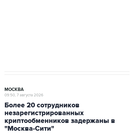
Беспилотные технологии и ИИ на службе у
электросетевых объектов и агрокомплексов
Социальная реклама, АНО «Национальные приоритеты».
ИНН 7725383515 Erid: F7NfYUJCUneVdwcydK6A
Аксенов сообщил о четвертом погибшем в
результате атаки ВСУ на Крым
МОСКВА
09:50, 7 августа 2026
Более 20 сотрудников
незарегистрированных
криптообменников задержаны в
"Москва-Сити"