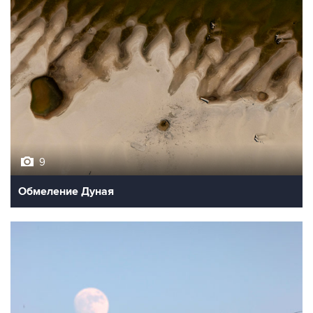
9
Обмеление Дуная