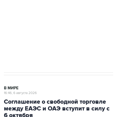
Путин сообщил о решении сосредоточить в
одних руках все службы тыла Минобороны
Как российские медицинские технологии
выходят на мировые рынки
Социальная реклама, АНО «Национальные приоритеты».
ИНН 7725383515 Erid: F7NfYUJCUneVdTRF8PRs
Трамп заявил, что переговоры с Ираном
начнутся в понедельник
В МИРЕ
16:46, 6 августа 2026
Соглашение о свободной торговле
между ЕАЭС и ОАЭ вступит в силу с
6 октября