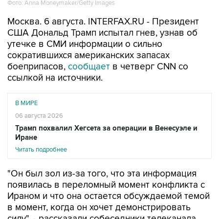
Фото: Anna Moneymaker/Getty Images
Москва. 6 августа. INTERFAX.RU - Президент
США Дональд Трамп испытал гнев, узнав об
утечке в СМИ информации о сильно
сократившихся американских запасах
боеприпасов,
сообщает
в четверг CNN со
ссылкой на источники.
В МИРЕ
06 августа 2026
Трамп похвалил Хегсета за операции в Венесуэле и
Иране
Читать подробнее
"Он был зол из-за того, что эта информация
появилась в переломный момент конфликта с
Ираном и что она остается обсуждаемой темой
в момент, когда он хочет демонстрировать
силу", - рассказали собеседники телеканала.