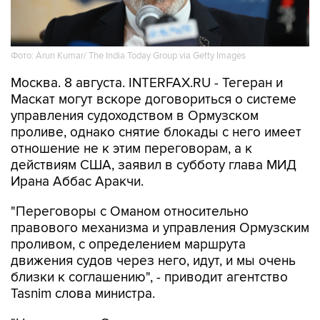
Фото: Arun Kumar/ The India Today Group via Getty Images
Москва. 8 августа. INTERFAX.RU - Тегеран и
Маскат могут вскоре договориться о системе
управления судоходством в Ормузском
проливе, однако снятие блокады с него имеет
отношение не к этим переговорам, а к
действиям США, заявил в субботу глава МИД
Ирана Аббас Аракчи.
"Переговоры с Оманом относительно
правового механизма и управления Ормузским
проливом, с определением маршрута
движения судов через него, идут, и мы очень
близки к соглашению", - приводит агентство
Tasnim слова министра.
"Но открытие Ормузского пролива зависит от
других условий, включая компенсацию за