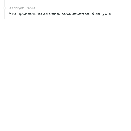
09 августа, 20:30
Что произошло за день: воскресенье, 9 августа
09 августа, 18:04
Внуково обслуживает рейсы по согласованию
09 августа, 16:36
Аэропорт Домодедово возобновил работу
09 августа, 15:55
Дамаск и Москва реорганизуют работу российских
баз в Сирии
09 августа, 14:08
"Росатом" начал возвращать российских специалистов
на АЭС "Бушер"
09 августа, 12:56
Число жертв атаки БПЛА на Белгород выросло до
пяти