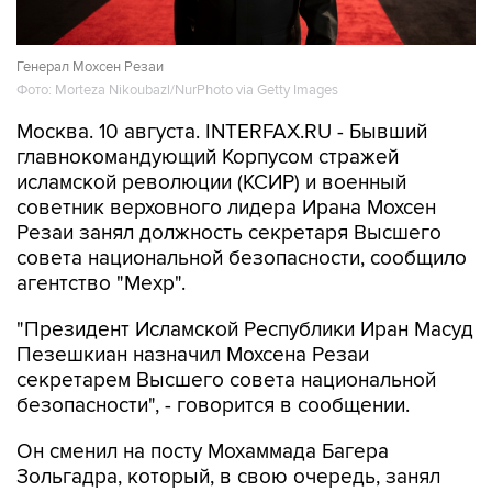
Генерал Мохсен Резаи
Фото: Morteza Nikoubazl/NurPhoto via Getty Images
Москва. 10 августа. INTERFAX.RU - Бывший
главнокомандующий Корпусом стражей
исламской революции (КСИР) и военный
советник верховного лидера Ирана Мохсен
Резаи занял должность секретаря Высшего
совета национальной безопасности, сообщило
агентство "Мехр".
"Президент Исламской Республики Иран Масуд
Пезешкиан назначил Мохсена Резаи
секретарем Высшего совета национальной
безопасности", - говорится в сообщении.
Он сменил на посту Мохаммада Багера
Зольгадра, который, в свою очередь, занял