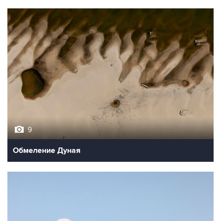
9
Обмеление Дуная