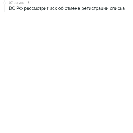
07 августа, 13:11
ВС РФ рассмотрит иск об отмене регистрации списка
кандидатов от "Яблока" на выборы в Думу
07 августа, 12:53
"Внуково" приобрело 25,01% в контролирующей
"Домодедово" компании
ХРОНИКИ СОБЫТИЙ