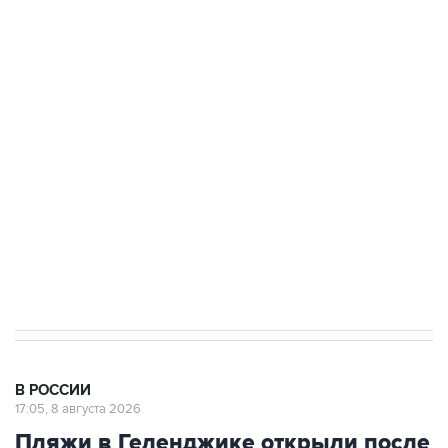
Росгвардии
Беспилотные технологии и ИИ на службе у
электросетевых объектов и агрокомплексов
Социальная реклама, АНО «Национальные приоритеты».
ИНН 7725383515 Erid: F7NfYUJCUneVdwcydK6A
Кабмин РФ разрешил до 1 июля 2027 года
импорт, выпуск и обращение бензина Евро 2,
Евро 3, Евро 4
В РОССИИ
17:05, 8 августа 2026
Пляжи в Геленджике открыли после
снятия угрозы атаки БПЛА