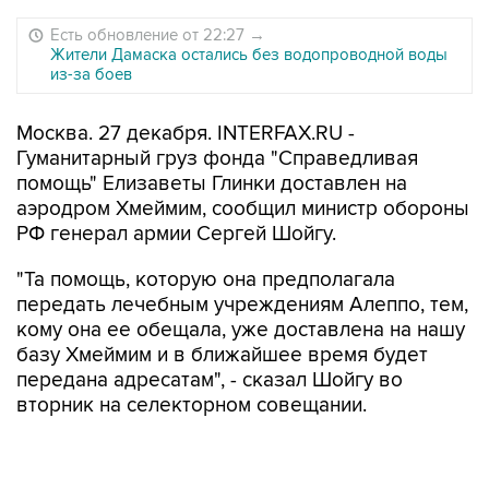
Есть обновление от 22:27
→
Жители Дамаска остались без водопроводной воды
из-за боев
Москва. 27 декабря. INTERFAX.RU -
Гуманитарный груз фонда "Справедливая
помощь" Елизаветы Глинки доставлен на
аэродром Хмеймим, сообщил министр обороны
РФ генерал армии Сергей Шойгу.
"Та помощь, которую она предполагала
передать лечебным учреждениям Алеппо, тем,
кому она ее обещала, уже доставлена на нашу
базу Хмеймим и в ближайшее время будет
передана адресатам", - сказал Шойгу во
вторник на селекторном совещании.
Министр также сообщил, что уже принято
решение о присвоении имени Елизаветы