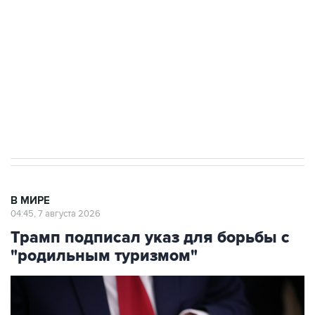
Как российские медицинские технологии
выходят на мировые рынки
Социальная реклама, АНО «Национальные приоритеты».
ИНН 7725383515 Erid: F7NfYUJCUneVdTRF8PRs
Аксенов сообщил о четвертом погибшем в
результате атаки ВСУ на Крым
В МИРЕ
04:45, 7 августа 2026
Трамп подписал указ для борьбы с
"родильным туризмом"