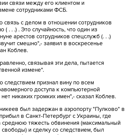
вии связи между его клиентом и
змене сотрудниками ФСБ.
 связь с делом в отношении сотрудников
( . . .) . Это случайность, что один из
уне арестов сотрудников спецслужб (. . .)
звучит смешно",- заявил в воскресенье
ан Коблев.
равленно, связывая эти дела, пытается
твенной измене".
о следствием признал вину по всем
авомерного доступа к компьютерной
м нет никаких громких имен",- сказал Коблев.
Аникеев был задержан в аэропорту "Пулково" в
 прибыл в Санкт-Петербург с Украины, где
а среднюю тяжесть обвинения (максимальный
я свободы) и сделку со следствием, был