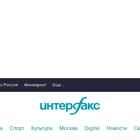
с-Россия
Финмаркет
Еще...
а
Спорт
Культура
Москва
Digital
Новости
С