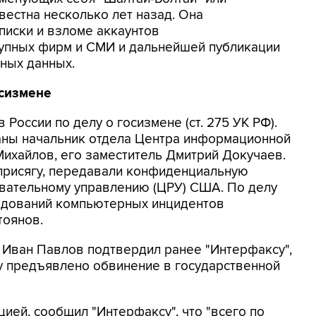
вестна несколько лет назад. Она
писки и взломе аккаунтов
упных фирм и СМИ и дальнейшей публикации
ных данных.
осизмене
России по делу о госизмене (ст. 275 УК РФ).
ваны начальник отдела Центра информационной
ихайлов, его заместитель Дмитрий Докучаев.
 присягу, передавали конфиденциальную
ательному управлению (ЦРУ) США. По делу
ледований компьютерных инцидентов
тоянов.
 Иван Павлов подтвердил ранее "Интерфаксу",
у предъявлено обвинение в государственной
цией, сообщил "Интерфаксу", что "всего по