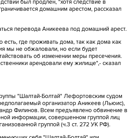
дствии был продлен, "хотя следствие в
граничивается домашним арестом, рассказал
аться перевода Аникеева под домашний арест.
о есть, где проживать дома, так как дома как
ия мы не обжаловали, но если будет
тайствовать об изменении меры пресечения.
ственники арендовали ему жилище",- сказал
группы "Шалтай-Болтай" Лефортовским судом
редполагаемый организатор Аникеев (Льюис),
сандр Филинов. Всем предъявлено обвинение в
ной информации, совершенном группой лиц
низованной группой (ч.3 ст. 272 УК РФ).
менующих себя "Шалтай-Болтай" или