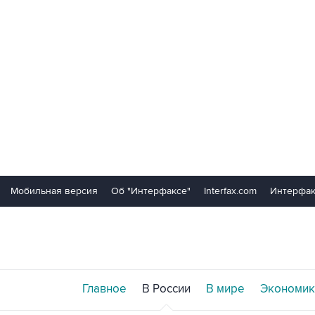
Мобильная версия
Об "Интерфаксе"
Interfax.com
Интерфак
Главное
В России
В мире
Экономик