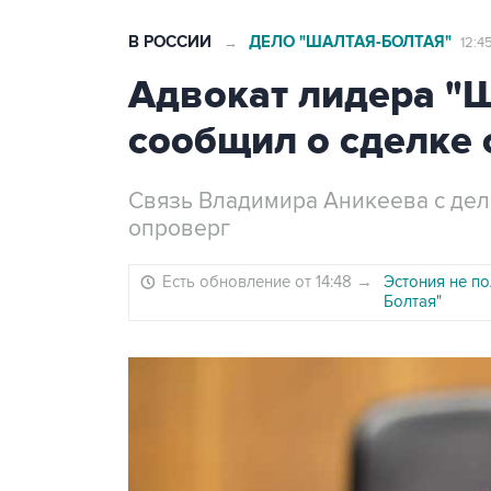
В РОССИИ
ДЕЛО "ШАЛТАЯ-БОЛТАЯ"
→
12:4
Адвокат лидера "
сообщил о сделке 
Связь Владимира Аникеева с дел
опроверг
Есть обновление от 14:48
→
Эстония не п
Болтая"