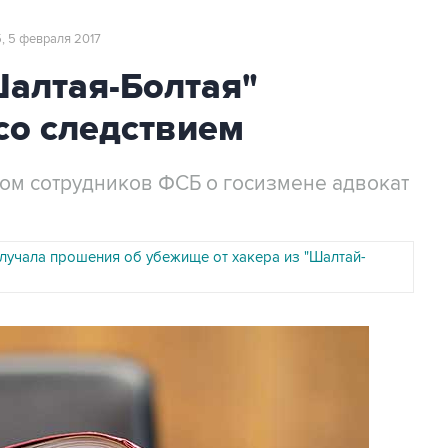
5, 5 февраля 2017
Шалтая-Болтая"
со следствием
ом сотрудников ФСБ о госизмене адвокат
олучала прошения об убежище от хакера из "Шалтай-