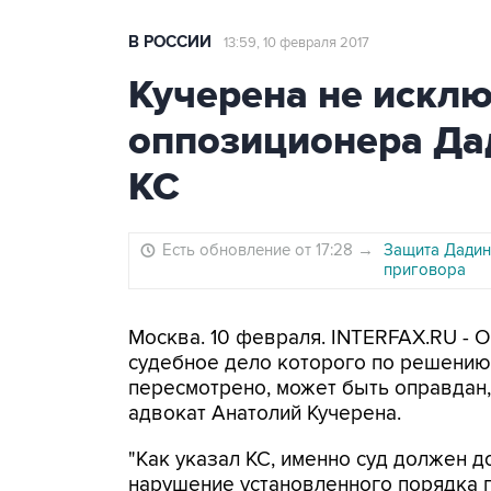
В РОССИИ
13:59, 10 февраля 2017
Кучерена не искл
оппозиционера Да
КС
Есть обновление от 17:28
→
Защита Дадин
приговора
Москва. 10 февраля. INTERFAX.RU - 
судебное дело которого по решению 
пересмотрено, может быть оправдан,
адвокат Анатолий Кучерена.
"Как указал КС, именно суд должен д
нарушение установленного порядка 