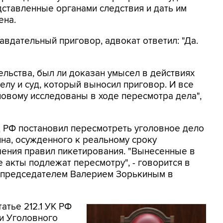
дставленные органами следствия и дать им
ена.
авдательный приговор, адвокат ответил: "Да.
ельства, был ли доказан умысел в действиях
елу и суд, который выносил приговор. И все
новому исследованы в ходе пересмотра дела",
д РФ постановил пересмотреть уголовное дело
на, осужденного к реальному сроку
ения правил пикетирования. "Вынесенные в
акты подлежат пересмотру", - говорится в
о председателем Валерием Зорькиным в
атье 212.1 УК РФ
и Уголовного