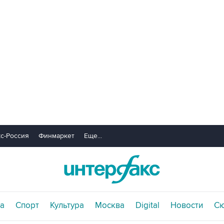
с-Россия
Финмаркет
Еще...
а
Спорт
Культура
Москва
Digital
Новости
С