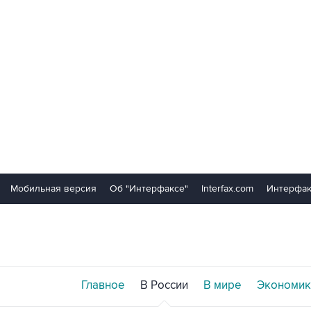
Мобильная версия
Об "Интерфаксе"
Interfax.com
Интерфак
Главное
В России
В мире
Экономик