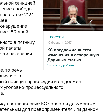
альной санкцией
ишение свободы
 по статье 212.1
шее
вонарушение
ние 180 дней.
В РОССИИ
нного в пятницу
10 февраля 2017
ой палаты
КС предложил внести
ости наказания
изменения в оспоренную
Дадиным статью
Читать подробнее
е, то речь
ния и его
ный принцип правосудия и он должен
ах уголовно-процессуального
а.
льку постановление КС является документом
зательным для правоприменителя". "В данном