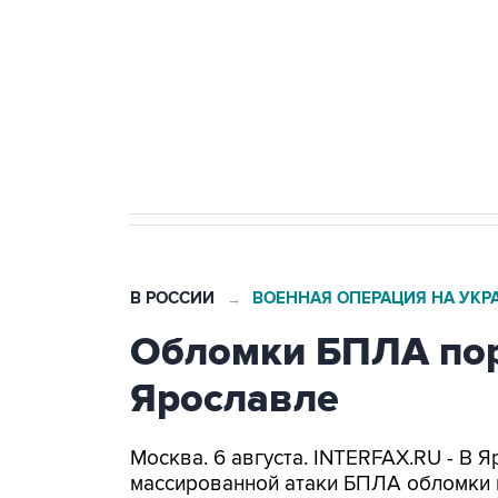
Как российские медицинские т
Социальная реклама, АНО «Национальные приоритеты».
И
Трамп заявил, что переговоры 
В РОССИИ
ВОЕННАЯ ОПЕРАЦИЯ НА УКР
→
Обломки БПЛА пор
Ярославле
Москва. 6 августа. INTERFAX.RU - В 
массированной атаки БПЛА обломки 