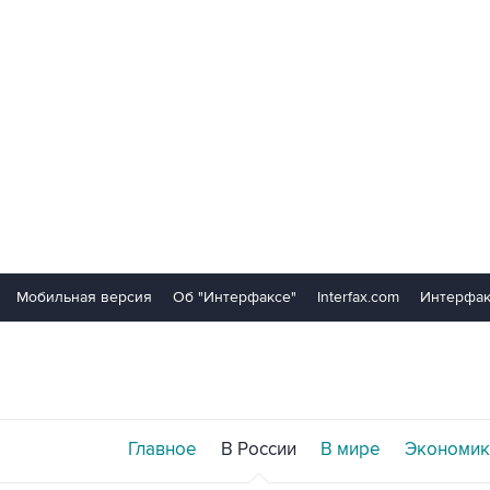
Мобильная версия
Об "Интерфаксе"
Interfax.com
Интерфак
Главное
В России
В мире
Экономик