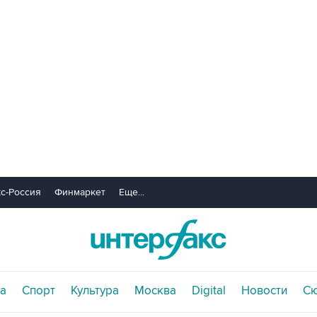
с-Россия
Финмаркет
Еще...
а
Спорт
Культура
Москва
Digital
Новости
С