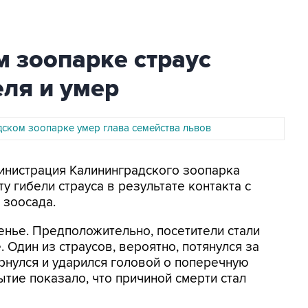
 зоопарке страус
еля и умер
дском зоопарке умер глава семейства львов
министрация Калининградского зоопарка
у гибели страуса в результате контакта с
 зоосада.
енье. Предположительно, посетители стали
. Один из страусов, вероятно, потянулся за
ернулся и ударился головой о поперечную
тие показало, что причиной смерти стал