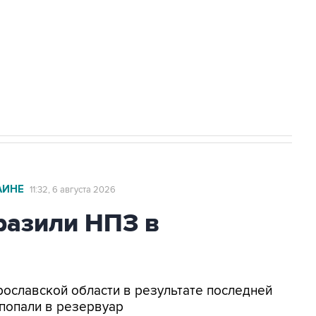
ехнологии выходят на мировые рынки
НН 7725383515 Erid: F7NfYUJCUneVdTRF8PRs
с Ираном начнутся в понедельник
АИНЕ
11:32, 6 августа 2026
азили НПЗ в
Ярославской области в результате последней
попали в резервуар