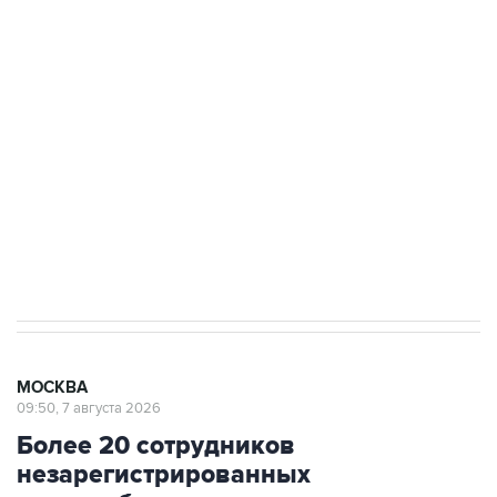
Росгвардии
Беспилотные технологии и ИИ на службе у
электросетевых объектов и агрокомплексов
Социальная реклама, АНО «Национальные приоритеты».
ИНН 7725383515 Erid: F7NfYUJCUneVdwcydK6A
Аксенов сообщил о четвертом погибшем в
результате атаки ВСУ на Крым
МОСКВА
09:50, 7 августа 2026
Более 20 сотрудников
незарегистрированных
криптообменников задержаны в
"Москва-Сити"