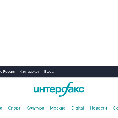
с-Россия
Финмаркет
Еще...
а
Спорт
Культура
Москва
Digital
Новости
С