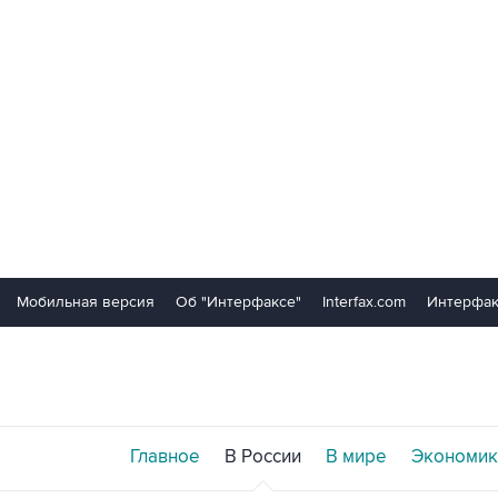
Мобильная версия
Об "Интерфаксе"
Interfax.com
Интерфак
Главное
В России
В мире
Экономик