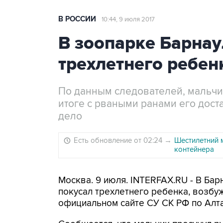
В РОССИИ
10:44, 9 июля 2017
В зоопарке Барнау
трехлетнего ребен
По данным следователей, мальчик
итоге с рваными ранами его дост
дело
Есть обновление от 02:24
→
Шестилетний 
контейнера
Москва. 9 июля. INTERFAX.RU - В Бар
покусал трехлетнего ребенка, возбу
официальном сайте СУ СК РФ по Алт