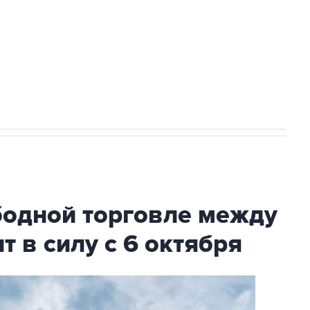
ехнологии выходят на мировые рынки
НН 7725383515 Erid: F7NfYUJCUneVdTRF8PRs
с Ираном начнутся в понедельник
бодной торговле между
т в силу с 6 октября