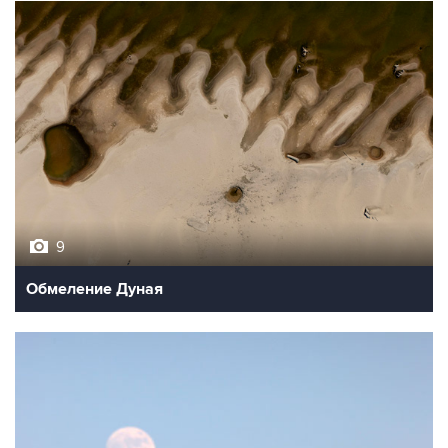
9
Обмеление Дуная