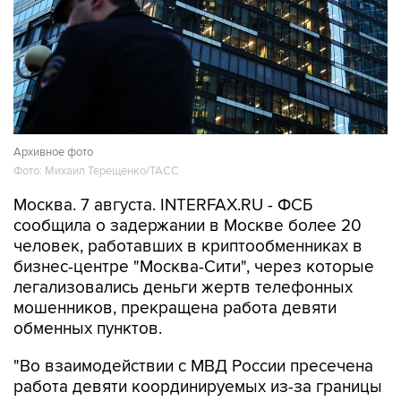
Архивное фото
Фото: Михаил Терещенко/ТАСС
Москва. 7 августа. INTERFAX.RU - ФСБ
сообщила о задержании в Москве более 20
человек, работавших в криптообменниках в
бизнес-центре "Москва-Сити", через которые
легализовались деньги жертв телефонных
мошенников, прекращена работа девяти
обменных пунктов.
"Во взаимодействии с МВД России пресечена
работа девяти координируемых из-за границы
каналов вывода средств за рубеж с
использованием криптовалюты. В Москве в