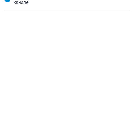
канале
21:05, 5 августа 2026