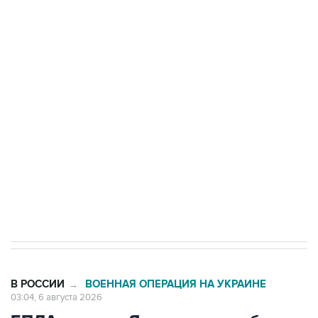
БПЛА на автомобиль в Удмуртии
Путин сообщил о решении сосредоточить в
одних руках все службы тыла Минобороны
Как российские медицинские технологии
выходят на мировые рынки
Социальная реклама, АНО «Национальные приоритеты».
ИНН 7725383515 Erid: F7NfYUJCUneVdTRF8PRs
Трамп заявил, что переговоры с Ираном
начнутся в понедельник
В РОССИИ
ВОЕННАЯ ОПЕРАЦИЯ НА УКРАИНЕ
→
03:04, 6 августа 2026