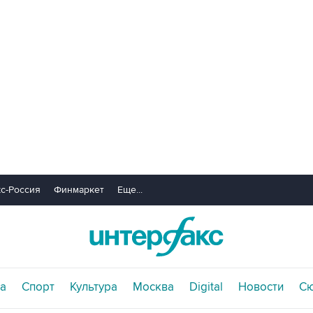
с-Россия
Финмаркет
Еще...
а
Спорт
Культура
Москва
Digital
Новости
С