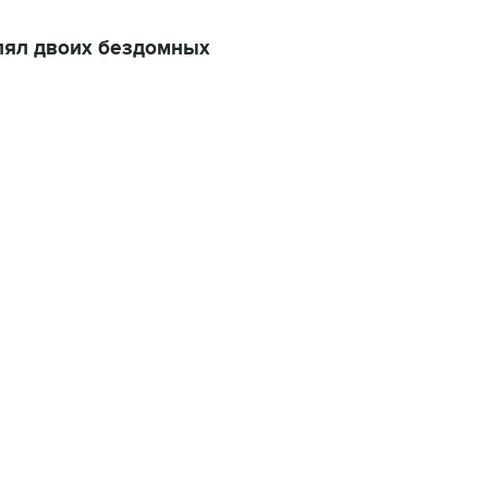
лял двоих бездомных
22:34, 7 августа 2026
сообщил