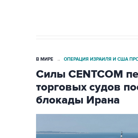
Кабмин РФ разрешил до 1 июля 
бензина Евро 2, Евро 3, Евро 4
В МИРЕ
ОПЕРАЦИЯ ИЗРАИЛЯ И США ПР
→
Силы CENTCOM пер
торговых судов п
блокады Ирана