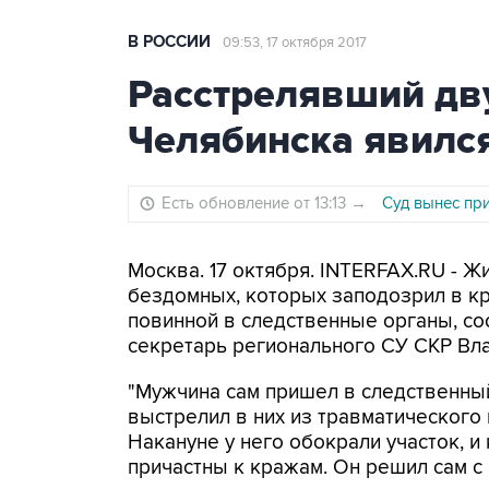
В РОССИИ
09:53, 17 октября 2017
Расстрелявший дв
Челябинска явился
Есть обновление от 13:13
→
Суд вынес пр
Москва. 17 октября. INTERFAX.RU - Ж
бездомных, которых заподозрил в кр
повинной в следственные органы, со
секретарь регионального СУ СКР Вл
"Мужчина сам пришел в следственный
выстрелил в них из травматического 
Накануне у него обокрали участок, и 
причастны к кражам. Он решил сам с 