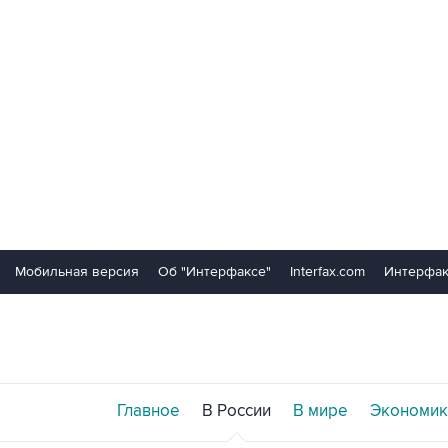
Мобильная версия
Об "Интерфаксе"
Interfax.com
Интерфак
Главное
В России
В мире
Экономик