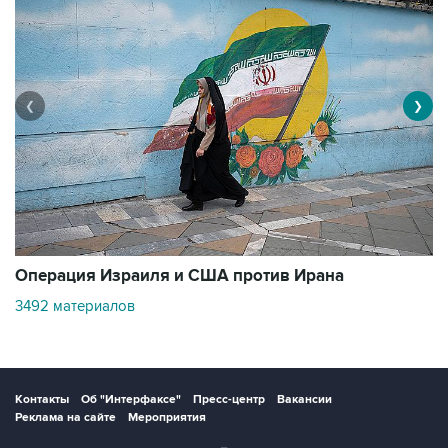
❮
❯
В
Операция Израиля и США против Ирана
1
3492 материалов
Контакты
Об "Интерфаксе"
Пресс-центр
Вакансии
Реклама на сайте
Мероприятия