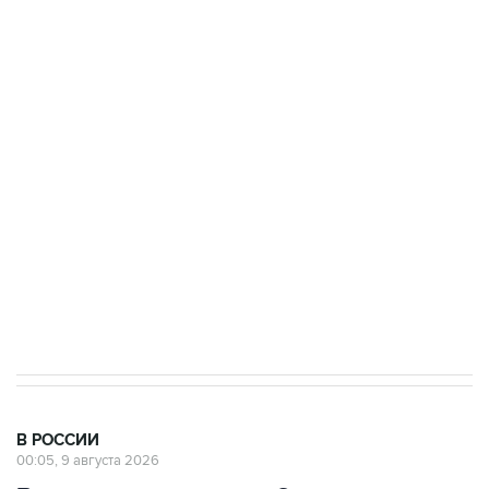
Промышленное предприятие в Самарской
области подверглось атаке БПЛА
Беспилотные технологии и ИИ на службе у
электросетевых объектов и агрокомплексов
Социальная реклама, АНО «Национальные приоритеты».
ИНН 7725383515 Erid: F7NfYUJCUneVdwcydK6A
Кабмин РФ разрешил до 1 июля 2027 года
импорт, выпуск и обращение бензина Евро 2,
Евро 3, Евро 4
В РОССИИ
00:05, 9 августа 2026