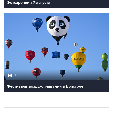
Фотохроника 7 августа
7
Фестиваль воздухоплавания в Бристоле