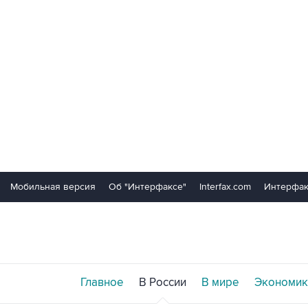
Мобильная версия
Об "Интерфаксе"
Interfax.com
Интерфак
Главное
В России
В мире
Экономик