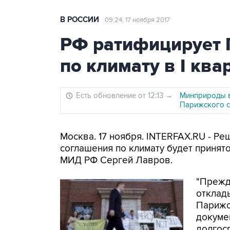
В РОССИИ
09:24, 17 ноября 2017
РФ ратифицирует 
по климату в I ква
Есть обновление от 12:13
→
Минприроды в
Парижского с
Москва. 17 ноября. INTERFAX.RU - Р
соглашения по климату будет принято 
МИД РФ Сергей Лавров.
"Прежде
отклад
Парижс
докуме
долгос