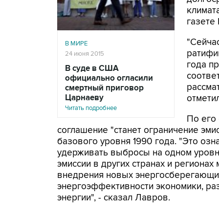
климата
газете E
"Сейча
В МИРЕ
ратифи
24 июня 2015
года пр
В суде в США
соотве
официально огласили
рассмат
смертный приговор
Царнаеву
отметил
Читать подробнее
По его
соглашение "станет ограничение эми
базового уровня 1990 года. "Это озна
удерживать выбросы на одном уровне
эмиссии в других странах и регионах
внедрения новых энергосберегающи
энергоэффективности экономики, ра
энергии", - сказал Лавров.