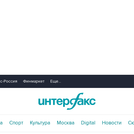
с-Россия
Финмаркет
Еще...
а
Спорт
Культура
Москва
Digital
Новости
С