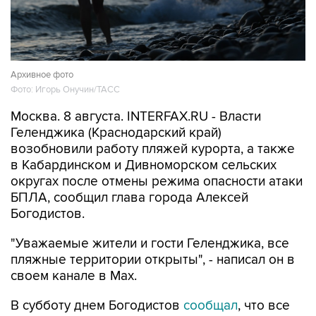
Архивное фото
Фото: Игорь Онучин/ТАСС
Москва. 8 августа. INTERFAX.RU - Власти
Геленджика (Краснодарский край)
возобновили работу пляжей курорта, а также
в Кабардинском и Дивноморском сельских
округах после отмены режима опасности атаки
БПЛА, сообщил глава города Алексей
Богодистов.
"Уважаемые жители и гости Геленджика, все
пляжные территории открыты", - написал он в
своем канале в Max.
В субботу днем Богодистов
сообщал
, что все
пляжи в Геленджике, Кабардинском и
Дивноморском сельских округах закрыты в