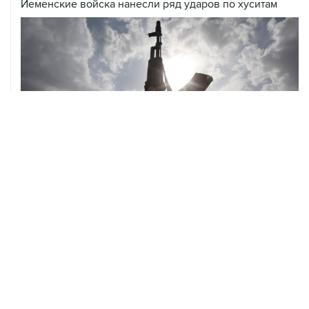
ХРОНИКИ СОБЫТИЙ
❮
❯