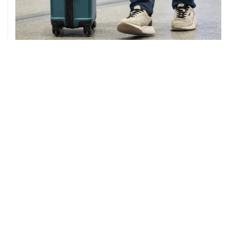
08 августа, 12:26
Пляжи в Геленджике закрыли из-за угрозы атаки
БПЛА
08 августа, 11:59
Возгорание на Ильском НПЗ из-за падения обломков
БПЛА ликвидировано
ХРОНИКИ СОБЫТИЙ
❮
❯