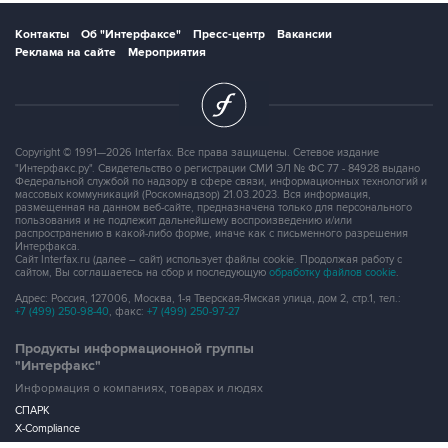
Контакты
Об "Интерфаксе"
Пресс-центр
Вакансии
Реклама на сайте
Мероприятия
Copyright © 1991—2026 Interfax. Все права защищены. Сетевое издание
"Интерфакс.ру". Свидетельство о регистрации СМИ ЭЛ № ФС 77 - 84928 выдано
Федеральной службой по надзору в сфере связи, информационных технологий и
массовых коммуникаций (Роскомнадзор) 21.03.2023. Вся информация,
размещенная на данном веб-сайте, предназначена только для персонального
пользования и не подлежит дальнейшему воспроизведению и/или
распространению в какой-либо форме, иначе как с письменного разрешения
Интерфакса.
Сайт Interfax.ru (далее – сайт) использует файлы cookie. Продолжая работу с
сайтом, Вы соглашаетесь на сбор и последующую
обработку файлов cookie
.
Адрес: Россия, 127006, Москва, 1-я Тверская-Ямская улица, дом 2, стр.1, тел.:
+7 (499) 250-98-40
, факс:
+7 (499) 250-97-27
Продукты информационной группы
"Интерфакс"
Информация о компаниях, товарах и людях
СПАРК
X-Compliance
СКАУТ