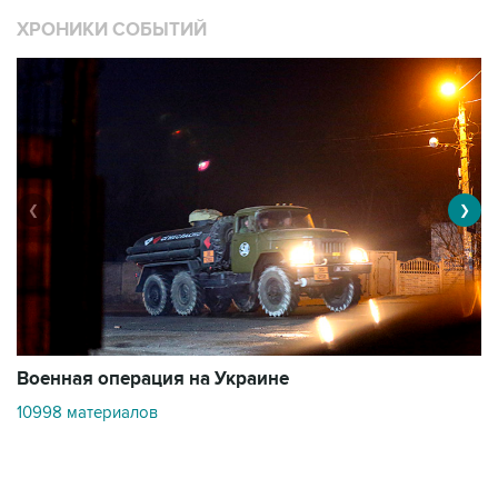
ХРОНИКИ СОБЫТИЙ
❮
❯
Военная операция на Украине
О
10998 материалов
3