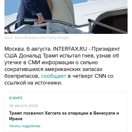
Фото: Anna Moneymaker/Getty Images
Москва. 6 августа. INTERFAX.RU - Президент
США Дональд Трамп испытал гнев, узнав об
утечке в СМИ информации о сильно
сократившихся американских запасах
боеприпасов,
сообщает
в четверг CNN со
ссылкой на источники.
В МИРЕ
06 августа 2026
Трамп похвалил Хегсета за операции в Венесуэле и
Иране
Читать подробнее