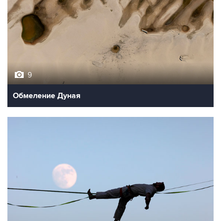
9
Обмеление Дуная