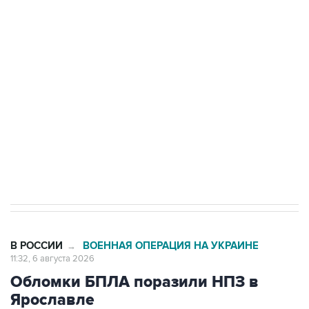
Путин сообщил о решении сосредоточить в
одних руках все службы тыла Минобороны
Как российские медицинские технологии
выходят на мировые рынки
Социальная реклама, АНО «Национальные приоритеты».
ИНН 7725383515 Erid: F7NfYUJCUneVdTRF8PRs
Трамп заявил, что переговоры с Ираном
начнутся в понедельник
В РОССИИ
ВОЕННАЯ ОПЕРАЦИЯ НА УКРАИНЕ
→
11:32, 6 августа 2026
Обломки БПЛА поразили НПЗ в
Ярославле