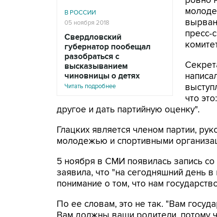
ровно 
молодеж
В РОССИИ
вырвано
05 ноября 2018
пресс-
Свердловский
комите
губернатор пообещал
разобраться с
Секрет
высказыванием
написал
чиновницы о детях
выступ
Читать подробнее
что это
другое и дать партийную оценку".
Глацких является членом партии, ру
молодежью и спортивными организа
5 ноября в СМИ появилась запись со
заявила, что "на сегодняшний день 
понимание о том, что нам государств
По ее словам, это не так. "Вам госу
Вам должны ваши родители, потому чт