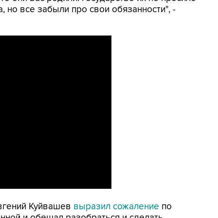
, но все забыли про свои обязанности", -
Евгений Куйвашев
выразил сожаление
по
нной и обещал разобраться и сделать