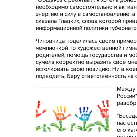
"Общаясь с ребятами, я хотела донес
необходимо самостоятельно и активн
энергию и силу в самостановление, а 
сказала Глацких, слова которой прив
информационной политики губернато
Чиновница поделилась своим примеро
чемпионкой по художественной гимнас
родителей, помощь государства и мой
сумела корректно выразить свое мне
истолковать свою позицию. Ни в коем
подводить. Беру ответственность на с
Между 
России"
разобра
"Бесед
нас ес
его ка