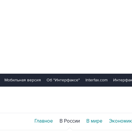
Мобильная версия
Об "Интерфаксе"
Interfax.com
Интерфак
Главное
В России
В мире
Экономик