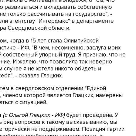
ти мысль о мотивации молодежи, о том, что
о развиваться и вкладывать собственную
не только рассчитывать на государство", -
ели агентству "Интерфакс" в департаменте
ра Свердловской области.
м, когда в 15 лет стала Олимпийской
тике - ИФ. "В чем, несомненно, заслуга моих
 собственный упорный труд. Я признаю, что не
ние. И жалею, что позволила так неверно
 случае я не хотела никого обидеть и
ебя", - сказала Глацких.
тем в свердловском отделении "Единой
, членом которой является Глацких, намерены
ться с ситуацией.
а
(с Ольгой Глацких - ИФ)
будет проведена. У
ть ряд вопросов к такому высказыванию, мы
тегорически не поддерживаем. Позиция партии