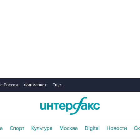
с-Россия
Финмаркет
Еще...
а
Спорт
Культура
Москва
Digital
Новости
С