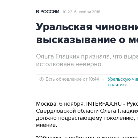
В РОССИИ
10:22, 6 ноября 2018
Уральская чиновн
высказывание о 
Ольга Глацких признала, что выр
истолкована неверно
Есть обновление от 10:44
→
Уральскую чи
политике
Москва. 6 ноября. INTERFAX.RU - Ру
Свердловской области Ольга Глацких
должно подрастающему поколению, п
мнение.