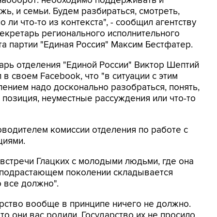
наоборот: необходимо поддерживать и
ь, и семьи. Будем разбираться, смотреть,
 ли что-то из контекста", - сообщил агентству
секретарь регионального исполнительного
та партии "Единая Россия" Максим Бестфатер.
арь отделения "Единой России" Виктор Шептий
 в своем Facebook, что "в ситуации с этим
лением надо досконально разобраться, понять,
: позиция, неуместные рассуждения или что-то
ководителем комиссии отделения по работе с
циями.
 встречи Глацких с молодыми людьми, где она
в подрастающем поколении складывается
о все должно".
дарство вообще в принципе ничего не должно.
о они вас родили. Государство их не просило