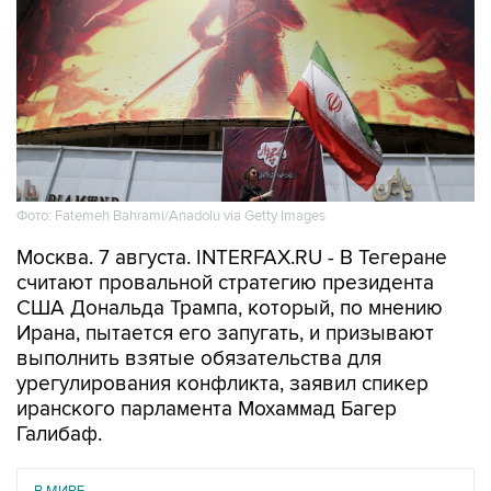
Фото: Fatemeh Bahrami/Anadolu via Getty Images
Москва. 7 августа. INTERFAX.RU - В Тегеране
считают провальной стратегию президента
США Дональда Трампа, который, по мнению
Ирана, пытается его запугать, и призывают
выполнить взятые обязательства для
урегулирования конфликта, заявил спикер
иранского парламента Мохаммад Багер
Галибаф.
В МИРЕ